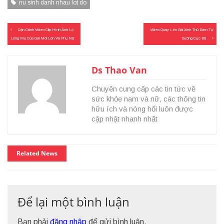
nu sinh danh nhau lot do
Điều
Cận Cảnh Video Clip Hình Ảnh Lộ
Video Quay Lén Gái Xinh Thủ Dâm Tự
hướng
Lông Mu Của Gái Mới Lớn Và Phụ Nữ
Sướng Cực Đã
bài
viết
Ds Thao Van
Chuyên cung cấp các tin tức về
sức khỏe nam và nữ, các thông tin
hữu ích và nóng hổi luôn được
cập nhật nhanh nhất
Related News
Để lại một bình luận
Bạn phải
đăng nhập
để gửi bình luận.