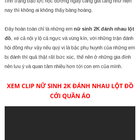
tình trạng bạo lực học đường ngày càng gia tăng như hiện
nay thì không ai không thấy bàng hoàng.
Đây hoàn toàn chỉ là những em
nữ sinh 2K đánh nhau lột
đồ
, xé cả nội y lộ cả ngực và vùng kín, với những trận đánh
hội đồng như vậy nếu quý vị là bậc phụ huynh của những em
bị đánh thì quả thật rất bức xúc, thế nên ở những gia đình
nên lưu ý và quan tâm nhiều hơn tới con em của mình.
XEM CLIP NỮ SINH 2K ĐÁNH NHAU LỘT ĐỒ
CỞI QUẦN ÁO