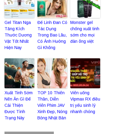
Gel Titan Nga
Đế Linh Đan Có
Monster gel
Tăng Kích
Tác Dụng
chống xuất tinh
Thước Dương
Trong Bao Lâu,
sớm cho mọi
Vật Tốt Nhất
Có Ảnh Hưởng
đàn ông việt
Hiện Nay
Gì Không
Xuất Tinh Sớm
TOP 10 Thiên
Viên uống
Nên Ăn Gì Để
Thần, Diễn
Vipmax RX điều
Cải Thiện
Viên Phim JAV
trị yếu sinh lý
Được Tình
Xinh Đẹp, Nóng
nhanh chóng
Trạng Này
Bỏng Nhật Bản