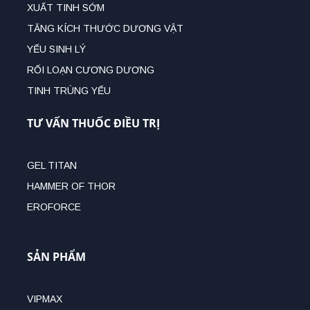
XUẤT TINH SỚM
TĂNG KÍCH THƯỚC DƯƠNG VẬT
YẾU SINH LÝ
RỐI LOẠN CƯƠNG DƯƠNG
TINH TRÙNG YẾU
TƯ VẤN THUỐC ĐIỀU TRỊ
GEL TITAN
HAMMER OF THOR
EROFORCE
SẢN PHẨM
VIPMAX