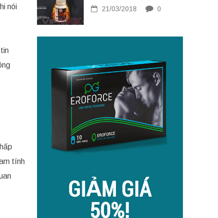
i nói
21/03/2018
0
tin
ông
chấp
nam tính
quan