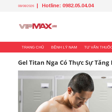
Skip
|
Hotline: 0982.05.04.04
to
08/08/2026
content
TRANG CHỦ
BỆNH LÝ NAM
TƯ VẤN THUỐC
Gel Titan Nga Có Thực Sự Tăng