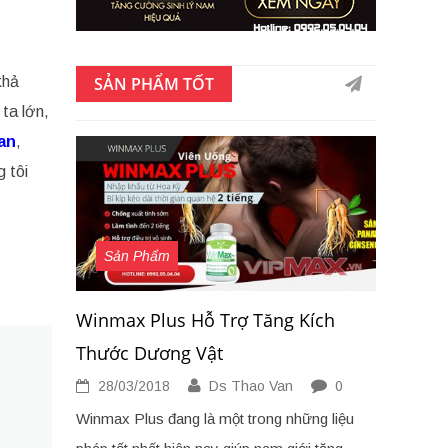
khả
SẢN PHẨM TỐT
ta lớn,
an
,
 tôi
Sản Phẩm
Winmax Plus Hỗ Trợ Tăng Kích
Thước Dương Vật
28/03/2018
Ds Thao Van
0
Winmax Plus đang là một trong những liệu