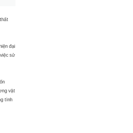
thất
hiện đại
 việc sử
uốn
ơng vật
g tình