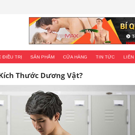
 ĐIỀU TRỊ
SẢN PHẨM
CỬA HÀNG
TIN TỨC
LIÊN
 Kích Thước Dương Vật?