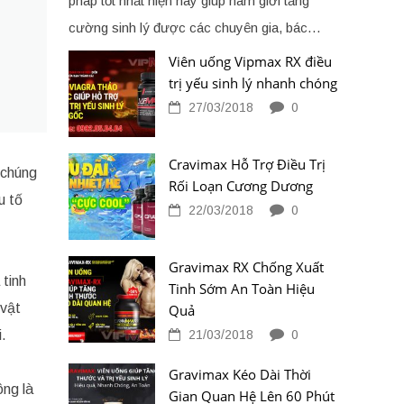
pháp tốt nhất hiện nay giúp nam giới tăng
cường sinh lý được các chuyên gia, bác…
Viên uống Vipmax RX điều
trị yếu sinh lý nhanh chóng
27/03/2018
0
Cravimax Hỗ Trợ Điều Trị
 chúng
Rối Loạn Cương Dương
u tố
22/03/2018
0
Gravimax RX Chống Xuất
 tinh
Tinh Sớm An Toàn Hiệu
 vật
Quả
21/03/2018
0
.
Gravimax Kéo Dài Thời
ông là
Gian Quan Hệ Lên 60 Phút