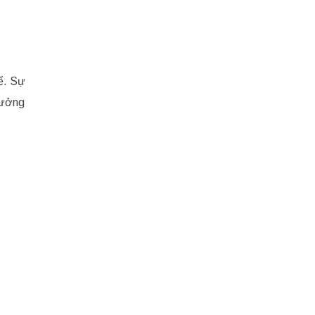
ể. Sự
hưởng