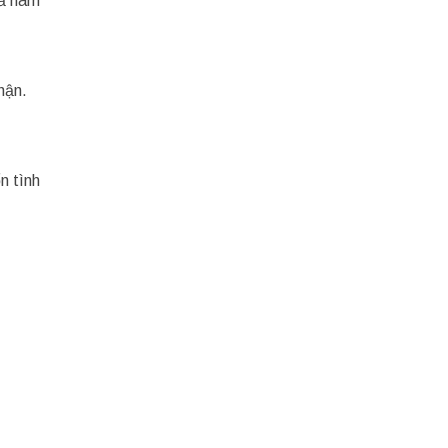
cả nam
hận.
n tình