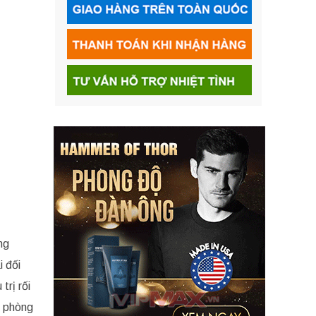
ng
i đối
trị rối
n phòng