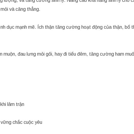
 lượng, và tăng cường sinh lý. Nâng cao khả năng sinh lý cho 
 mỏi và căng thẳng.
ình dục mạnh mẽ. Ích thận tăng cường hoạt động của thận, bổ t
hiến muộn, đau lưng mỏi gối, hay đi tiểu đêm, tăng cường ham muố
khi lâm trận
ộ vững chắc cuộc yêu