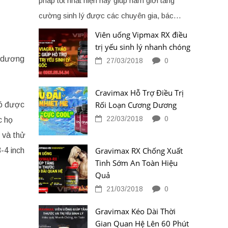
pháp tốt nhất hiện nay giúp nam giới tăng
cường sinh lý được các chuyên gia, bác…
Viên uống Vipmax RX điều
trị yếu sinh lý nhanh chóng
g dương
27/03/2018
0
Cravimax Hỗ Trợ Điều Trị
Rối Loạn Cương Dương
nó được
22/03/2018
0
c họ
 và thử
Gravimax RX Chống Xuất
-4 inch
Tinh Sớm An Toàn Hiệu
Quả
21/03/2018
0
Gravimax Kéo Dài Thời
Gian Quan Hệ Lên 60 Phút