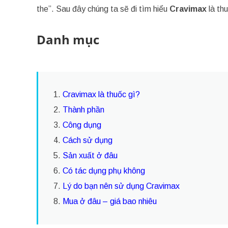
the”. Sau đây chúng ta sẽ đi tìm hiểu
Cravimax
là th
Danh mục
1.
Cravimax là thuốc gì?
2.
Thành phần
3.
Công dụng
4.
Cách sử dụng
5.
Sản xuất ở đâu
6.
Có tác dụng phụ không
7.
Lý do bạn nên sử dụng Cravimax
8.
Mua ở đâu – giá bao nhiêu