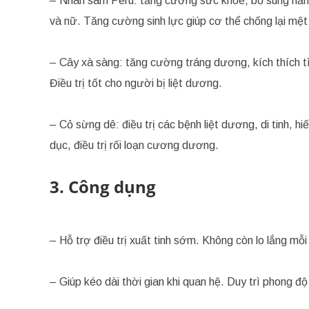
– Nhân sâm Peru: tăng cường sức khỏe, bổ sung năng
và nữ. Tăng cường sinh lực giúp cơ thể chống lại mệt
– Cây xà sàng: tăng cường tráng dương, kích thích t
Điều trị tốt cho người bị liệt dương.
– Cỏ sừng dê: điều trị các bệnh liệt dương, di tinh, 
dục, điều trị rối loạn cương dương.
3. Công dụng
– Hỗ trợ điều trị xuất tinh sớm. Không còn lo lắng mỗi 
– Giúp kéo dài thời gian khi quan hệ. Duy trì phong đ