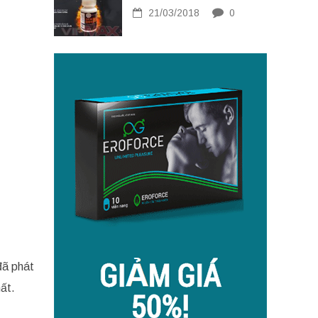
21/03/2018
0
đã phát
ất.