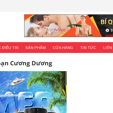
 ĐIỀU TRỊ
SẢN PHẨM
CỬA HÀNG
TIN TỨC
LIÊN
Loạn Cương Dương