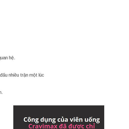
uan hệ.
đấu nhiều trận một lúc
n.