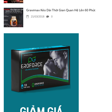
Gravimax Kéo Dài Thời Gian Quan Hệ Lên 60 Phút
21/03/2018
0