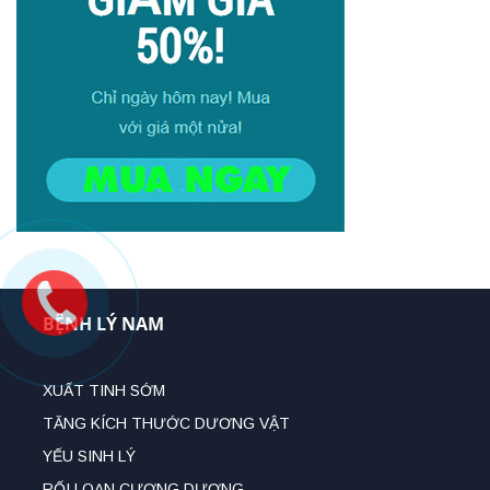
BỆNH LÝ NAM
XUẤT TINH SỚM
TĂNG KÍCH THƯỚC DƯƠNG VẬT
YẾU SINH LÝ
RỐI LOẠN CƯƠNG DƯƠNG