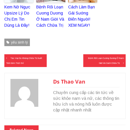
Kem Nở Ngực
Bệnh Rối Loạn
Cách Làm Bạn
Upsize Lý Do
Cương Dương
Gái Sướng
Chị Em Tin
Ở Nam Giới Và
Điên Người!
Dùng Là Đây!
Cách Chữa Trị
XEM NGAY!
yếu sinh lý
Điều
Tác Hại Do Không Chữa Trị Xuất
Bệnh Rối Loạn Cương Dương Ở Nam
hướng
Tinh Sớm Triệt Để
Giới Và Cách Chữa Trị
bài
viết
Ds Thao Van
Chuyên cung cấp các tin tức về
sức khỏe nam và nữ, các thông tin
hữu ích và nóng hổi luôn được
cập nhật nhanh nhất
Related News