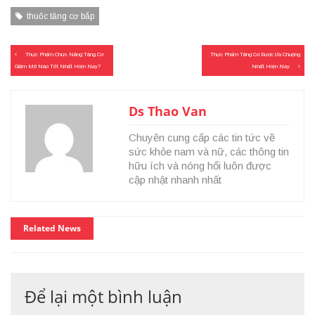
thuốc tăng cơ bắp
Điều
Thực Phẩm Chức Năng Tăng Cơ
Thực Phẩm Tăng Cơ Được Ưa Chuộng
hướng
Giảm Mỡ Nào Tốt Nhất Hiện Nay?
Nhất Hiện Nay
bài
viết
Ds Thao Van
Chuyên cung cấp các tin tức về
sức khỏe nam và nữ, các thông tin
hữu ích và nóng hổi luôn được
cập nhật nhanh nhất
Related News
Để lại một bình luận