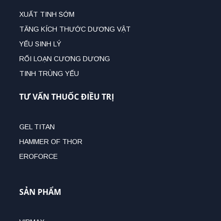
XUẤT TINH SỚM
TĂNG KÍCH THƯỚC DƯƠNG VẬT
YẾU SINH LÝ
RỐI LOẠN CƯƠNG DƯƠNG
TINH TRÙNG YẾU
TƯ VẤN THUỐC ĐIỀU TRỊ
GEL TITAN
HAMMER OF THOR
EROFORCE
SẢN PHẨM