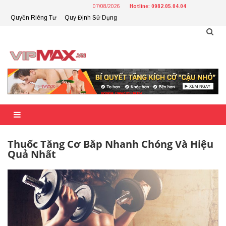
Skip
07/08/2026
Hotline: 0982.05.04.04
to
Quyền Riêng Tư
Quy Định Sử Dụng
content
Thuốc Tăng Cơ Bắp Nhanh Chóng Và Hiệu
Quả Nhất