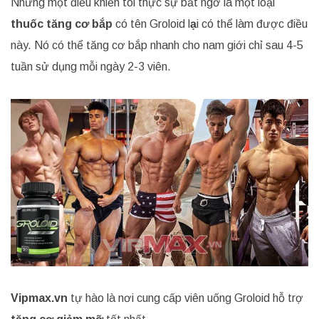
Nhưng một điều khiến tôi thực sự bất ngờ là một loại
thuốc tăng cơ bắp
có tên Groloid
l
ạ
i có thể làm được điều
này. Nó có thể tăng cơ bắp nhanh cho nam giới chỉ sau 4-5
tuần sử dụng mỗi ngày 2-3 viên.
Vipmax.vn
tự hào là nơi cung cấp viên uống Groloid hỗ trợ