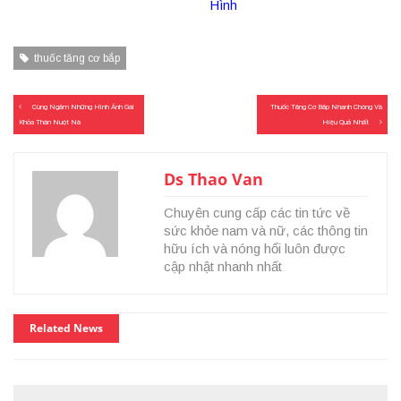
Hình
thuốc tăng cơ bắp
Điều
Cùng Ngắm Những Hình Ảnh Gái
Thuốc Tăng Cơ Bắp Nhanh Chóng Và
hướng
Khỏa Thân Nuột Nà
Hiệu Quả Nhất
bài
viết
Ds Thao Van
Chuyên cung cấp các tin tức về
sức khỏe nam và nữ, các thông tin
hữu ích và nóng hổi luôn được
cập nhật nhanh nhất
Related News