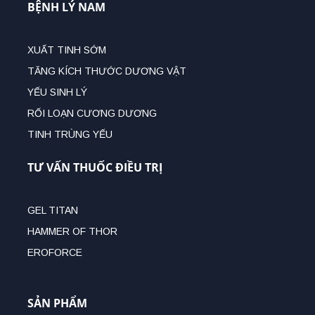
BỆNH LÝ NAM
XUẤT TINH SỚM
TĂNG KÍCH THƯỚC DƯƠNG VẬT
YẾU SINH LÝ
RỐI LOẠN CƯƠNG DƯƠNG
TINH TRÙNG YẾU
TƯ VẤN THUỐC ĐIỀU TRỊ
GEL TITAN
HAMMER OF THOR
EROFORCE
SẢN PHẨM