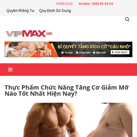
Skip
09/08/2026
Hotline: 0982.05.04.04
to
Quyền Riêng Tư
Quy Định Sử Dụng
content
Thực Phẩm Chức Năng Tăng Cơ Giảm Mỡ
Nào Tốt Nhất Hiện Nay?