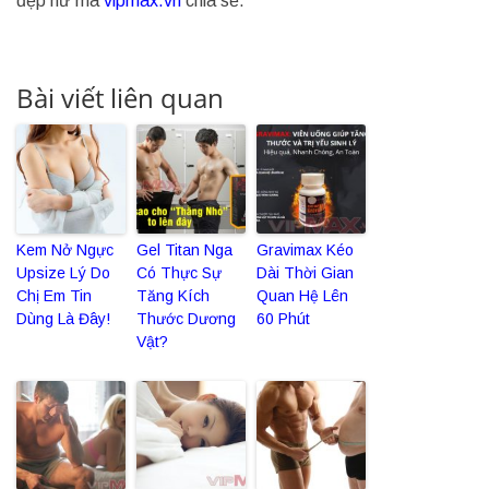
đẹp nữ mà
vipmax.vn
chia sẻ.
Bài viết liên quan
Kem Nở Ngực
Gel Titan Nga
Gravimax Kéo
Upsize Lý Do
Có Thực Sự
Dài Thời Gian
Chị Em Tin
Tăng Kích
Quan Hệ Lên
Dùng Là Đây!
Thước Dương
60 Phút
Vật?