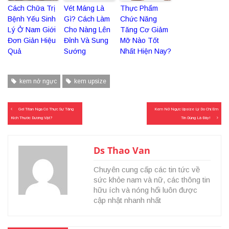
Cách Chữa Trị
Vét Máng Là
Thực Phẩm
Bệnh Yếu Sinh
Gì? Cách Làm
Chức Năng
Lý Ở Nam Giới
Cho Nàng Lên
Tăng Cơ Giảm
Đơn Giản Hiệu
Đỉnh Và Sung
Mỡ Nào Tốt
Quả
Sướng
Nhất Hiện Nay?
kem nở ngực
kem upsize
Điều
Gel Titan Nga Có Thực Sự Tăng
Kem Nở Ngực Upsize Lý Do Chị Em
hướng
Kích Thước Dương Vật?
Tin Dùng Là Đây!
bài
viết
Ds Thao Van
Chuyên cung cấp các tin tức về
sức khỏe nam và nữ, các thông tin
hữu ích và nóng hổi luôn được
cập nhật nhanh nhất