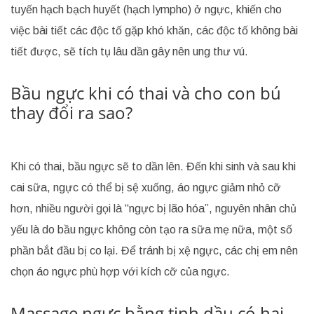
tuyến hạch bạch huyết (hạch lympho) ở ngực, khiến cho
việc bài tiết các độc tố gặp khó khăn, các độc tố không bài
tiết được, sẽ tích tụ lâu dần gây nên ung thư vú.
Bầu ngực khi có thai và cho con bú
thay đổi ra sao?
Khi có thai, bầu ngực sẽ to dần lên. Đến khi sinh và sau khi
cai sữa, ngực có thể bị sệ xuống, áo ngực giảm nhỏ cỡ
hơn, nhiều người gọi là “ngực bị lão hóa”, nguyên nhân chủ
yếu là do bầu ngực không còn tạo ra sữa mẹ nữa, một số
phần bắt đầu bị co lại. Để tránh bị xệ ngực, các chị em nên
chọn áo ngực phù hợp với kích cỡ của ngực.
Massage ngực bằng tinh dầu có hại