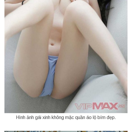
Hình ảnh gái xinh không mặc quần áo lộ bím đẹp.