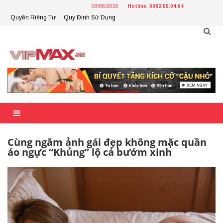
Skip
08/08/2026
Hotline: 0982.05.04.04
to
Quyền Riêng Tư
Quy Định Sử Dụng
content
Cùng ngắm ảnh gái đẹp không mặc quần
áo ngực “Khủng” lộ cả bướm xinh