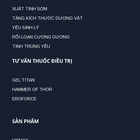
XUẤT TINH SỚM
TĂNG KÍCH THƯỚC DƯƠNG VẬT
YẾU SINH LÝ
RỐI LOẠN CƯƠNG DƯƠNG
TINH TRÙNG YẾU
TƯ VẤN THUỐC ĐIỀU TRỊ
GEL TITAN
HAMMER OF THOR
EROFORCE
SẢN PHẨM