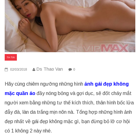
Tin Tức
Ds Thao Van
02/03/2018
0
Hãy cùng chiêm ngưỡng những hình
ảnh gái đẹp không
mặc quần áo
đầy nóng bỏng và gợi dục, sẽ đốt cháy mắt
người xem bằng những tư thế kích thích, thân hình bốc lửa
đẫy đà, làn da trắng mịn nõn nà. Tổng hợp những hình ảnh
đẹp nhất về gái đẹp không mặc gì, bạn đừng bỏ lỡ cơ hội
có 1 không 2 này nhé.