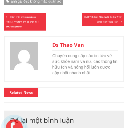
ảnh gái đẹp không mặc quần áo
Điều
Cách nhận biết con gái còn
Xuất Tinh Sớm Nên Ăn Gì Để Cải Thiện
hướng
“TRINH” và hình ảnh bộ phận “SINH
Được Tình Trạng Này
bài
DỤC” của phụ nữ
viết
Ds Thao Van
Chuyên cung cấp các tin tức về
sức khỏe nam và nữ, các thông tin
hữu ích và nóng hổi luôn được
cập nhật nhanh nhất
Related News
Để lại một bình luận