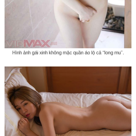
Hình ảnh gái xinh không mặc quần áo lộ cả “long mu”.