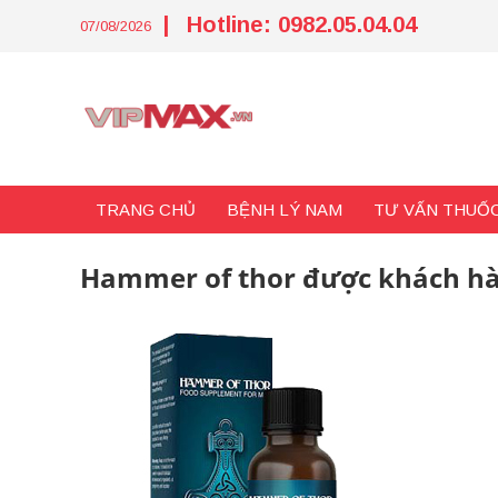
Skip
|
Hotline: 0982.05.04.04
to
07/08/2026
content
TRANG CHỦ
BỆNH LÝ NAM
TƯ VẤN THUỐC
Hammer of thor được khách hà