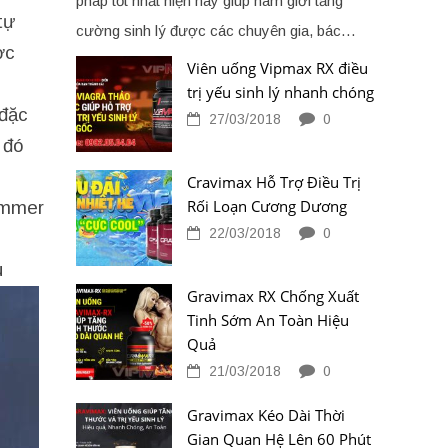
pháp tốt nhất hiện nay giúp nam giới tăng
tự
cường sinh lý được các chuyên gia, bác…
ợc
Viên uống Vipmax RX điều
trị yếu sinh lý nhanh chóng
 đặc
27/03/2018
0
 đó
Cravimax Hỗ Trợ Điều Trị
Rối Loạn Cương Dương
ammer
22/03/2018
0
u
Gravimax RX Chống Xuất
Tinh Sớm An Toàn Hiệu
Quả
21/03/2018
0
Gravimax Kéo Dài Thời
Gian Quan Hệ Lên 60 Phút