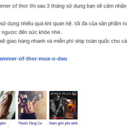
ammer of thor thì sau 3 tháng sử dụng bạn sẽ cảm nhậ
ử dụng nhiều quá khi quan hệ. tối đa của sản phẩm nà
i ngược đến sức khỏe nhé.
i sẽ giao hàng nhanh và miễn phí ship toàn quốc cho cá
hammer-of-thor-mua-o-dau
gắm
Thuốc Tăng Cơ
Nam giới yếu sinh