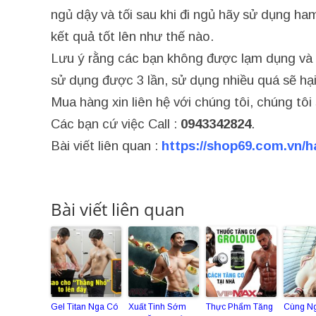
ngủ dậy và tối sau khi đi ngủ hãy sử dụng h
kết quả tốt lên như thế nào.
Lưu ý rằng các bạn không được lạm dụng và s
sử dụng được 3 lần, sử dụng nhiều quá sẽ hạ
Mua hàng xin liên hệ với chúng tôi, chúng tô
Các bạn cứ việc Call :
0943342824
.
Bài viết liên quan :
https://shop69.com.vn/
Bài viết liên quan
Gel Titan Nga Có
Xuất Tinh Sớm
Thực Phẩm Tăng
Cùng N