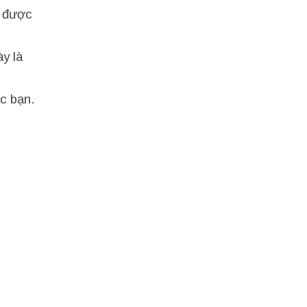
n được
y là
c bạn.