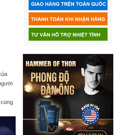
của
người
y cùng