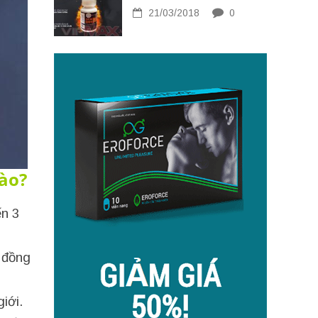
21/03/2018
0
ào?
ến 3
g đồng
iới.