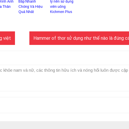
Hình Ảnh
Bắp Nhanh
lý nên sử dụng
a Thân
Chóng Và Hiệu
viên uống
Quả Nhất
Kichmen Plus
g việt
Hammer of thor sử dụng như thế nào là đúng c
c khỏe nam và nữ, các thông tin hữu ích và nóng hổi luôn được cập