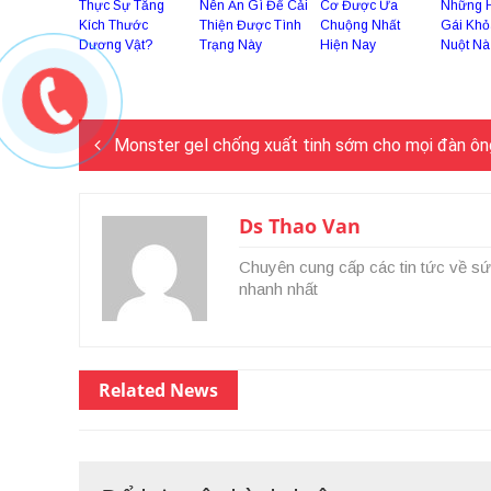
Thực Sự Tăng
Nên Ăn Gì Để Cải
Cơ Được Ưa
Những 
Kích Thước
Thiện Được Tình
Chuộng Nhất
Gái Khỏ
Dương Vật?
Trạng Này
Hiện Nay
Nuột Nà
Điều
Monster gel chống xuất tinh sớm cho mọi đàn ôn
hướng
bài
viết
Ds Thao Van
Chuyên cung cấp các tin tức về sứ
nhanh nhất
Related News