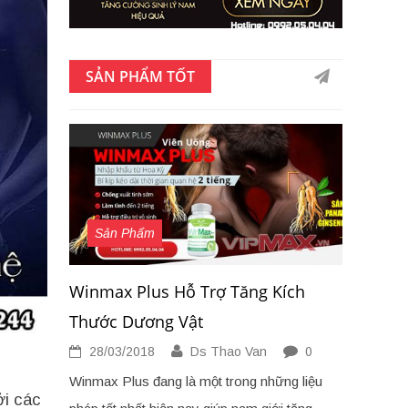
SẢN PHẨM TỐT
Sản Phẩm
Winmax Plus Hỗ Trợ Tăng Kích
Thước Dương Vật
28/03/2018
Ds Thao Van
0
Winmax Plus đang là một trong những liệu
ởi các