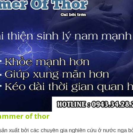
ammer of thor
sản xuất bởi các chuyên gia nghiên cứu ở nước nga b