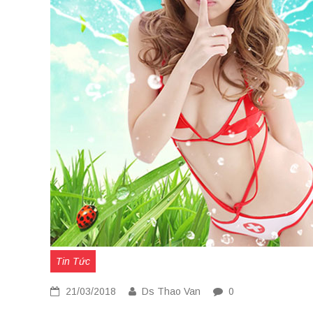
Tin Tức
21/03/2018
Ds Thao Van
0