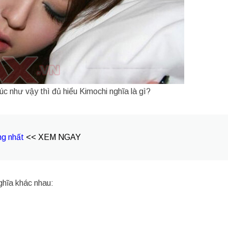
c như vậy thì đủ hiểu Kimochi nghĩa là gì?
ng nhất
<< XEM NGAY
ghĩa khác nhau: