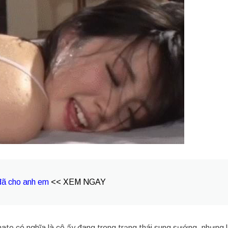
đã cho anh em
<< XEM NGAY
te có nghĩa là cô ấy đang trong trạng thái sung sướng, nhưng l