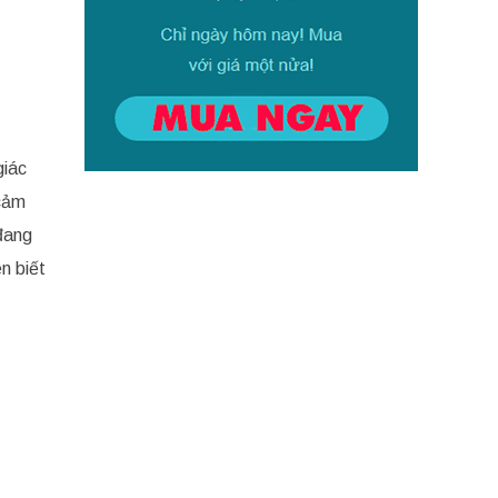
giác
 cảm
 đang
n biết