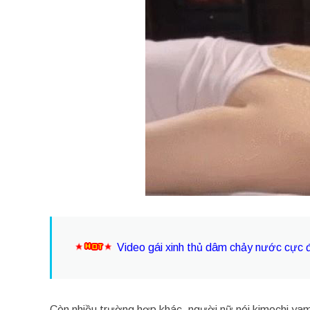
Video gái xinh thủ dâm chảy nước cực 
Còn nhiều trường hợp khác, người nữ nói kimochi yama