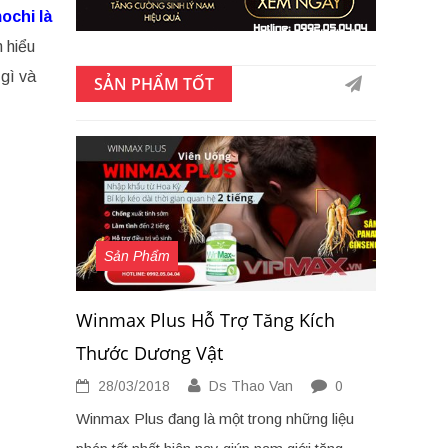
ochi là
 hiểu
gì và
SẢN PHẨM TỐT
Sản Phẩm
Winmax Plus Hỗ Trợ Tăng Kích
Thước Dương Vật
28/03/2018
Ds Thao Van
0
Winmax Plus đang là một trong những liệu