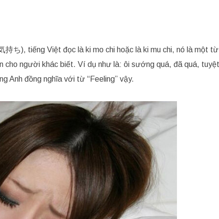
持ち), tiếng Việt đọc là ki mo chi hoặc là ki mu chi, nó là một từ
n cho người khác biết. Ví dụ như là: ôi sướng quá, đã quá, tuy
ếng Anh đồng nghĩa với từ “Feeling” vậy.