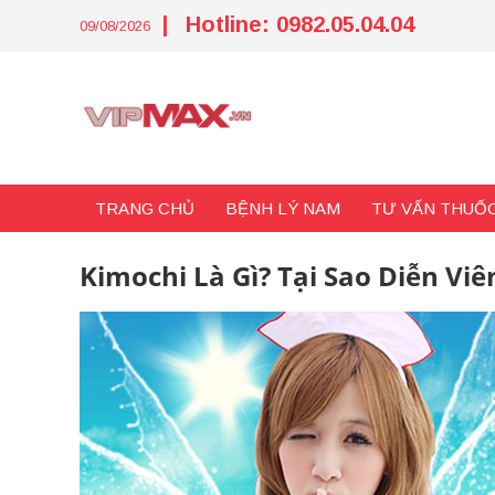
Skip
|
Hotline: 0982.05.04.04
to
09/08/2026
content
TRANG CHỦ
BỆNH LÝ NAM
TƯ VẤN THUỐC
Kimochi Là Gì? Tại Sao Diễn Viê