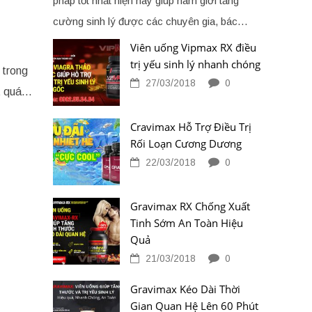
pháp tốt nhất hiện nay giúp nam giới tăng
cường sinh lý được các chuyên gia, bác…
Viên uống Vipmax RX điều
trị yếu sinh lý nhanh chóng
 trong
27/03/2018
0
ệt quá…
Cravimax Hỗ Trợ Điều Trị
Rối Loạn Cương Dương
22/03/2018
0
Gravimax RX Chống Xuất
Tinh Sớm An Toàn Hiệu
Quả
21/03/2018
0
Gravimax Kéo Dài Thời
Gian Quan Hệ Lên 60 Phút