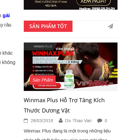
em
gái
y râu
SẢN PHẨM TỐT
m khác
ẽ không
Sản Phẩm
Winmax Plus Hỗ Trợ Tăng Kích
Thước Dương Vật
28/03/2018
Ds Thao Van
0
Winmax Plus đang là một trong những liệu