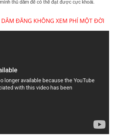
ự mình thủ dâm để có thể đạt được cực khoái.
NH DÂM ĐÃNG KHÔNG XEM PHÍ MỘT ĐỜI