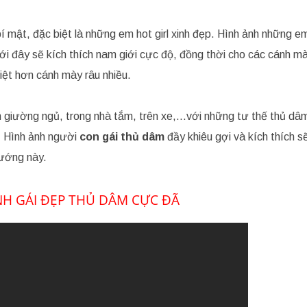
 bí mật, đặc biệt là những em hot girl xinh đẹp. Hình ảnh những 
i đây sẽ kích thích nam giới cực độ, đồng thời cho các cánh mà
liệt hơn cánh mày râu nhiều.
ên giường ngủ, trong nhà tắm, trên xe,…với những tư thế thủ dâ
. Hình ảnh người
con gái thủ dâm
đầy khiêu gợi và kích thích s
sướng này.
NH GÁI ĐẸP THỦ DÂM CỰC ĐÃ