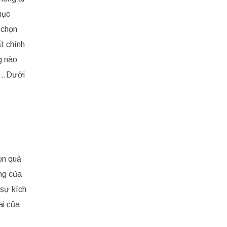
mục
 chọn
t chính
g nào
,….Dưới
ọn quả
ng của
 sự kích
ai của