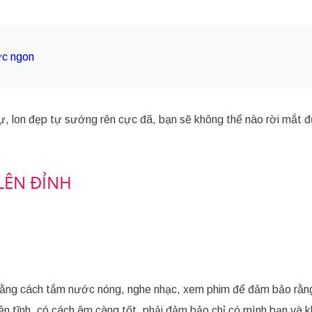
ực ngon
, lon đẹp tự sướng rên cực đã, bạn sẽ không thể nào rời mắt 
LÊN ĐỈNH
 bằng cách tắm nước nóng, nghe nhạc, xem phim để đảm bảo rằn
ên tĩnh, có cách âm càng tốt, phải đảm bảo chỉ có mình bạn và k