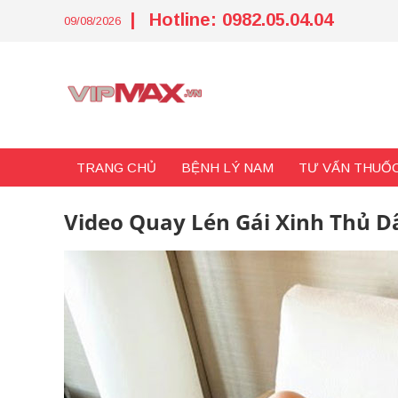
Skip
|
Hotline: 0982.05.04.04
to
09/08/2026
content
TRANG CHỦ
BỆNH LÝ NAM
TƯ VẤN THUỐC
Video Quay Lén Gái Xinh Thủ 