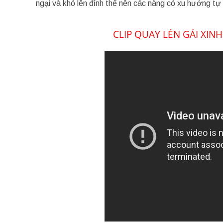
ngại và khó lên đỉnh thế nên các nàng có xu hướng t
CLIP QUAY LÉN GÁI XI