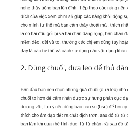
nghe thấy tiếng bạn lên đỉnh. Tiếp theo các nàng nên
đích của việc xem phim sẽ giúp các nàng khởi động s
cho mình tư thế mà bạn cảm thấy thoải mái, thích nhấ
là co hai đầu gối lại và hai chân dang rộng, bàn chân
mềm dẻo, dài và to, thường các chị em dùng tay hoặ
đây là các tư thế và cách sử dụng các vật dụng khác
2. Dùng chuối, dưa leo để thủ dâ
Ban đầu bạn nên chọn những quả chuối (dưa leo) nhỏ đ
chuối to hơn để cảm nhận được sự hưng phấn cực đại
dương vật, lưu ý nên dùng bao cao su (bsc) để bọc qu
thích cho âm đạo tiết ra chất dịch trơn, sau đó từ từ
bạn làm khi quan hệ tình dục, từ từ chậm rãi sau đó 