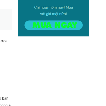
được
g bạn
hông ai