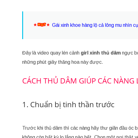
Gái xinh khoe hàng lộ cả lông mu nhìn c
Đây là video quay lén cảnh
girl xinh thủ dâm
ngực bự
những phút giây thăng hoa này được.
CÁCH THỦ DÂM GIÚP CÁC NÀNG 
1. Chuẩn bị tinh thần trước
Trước khi thủ dâm thì các nàng hãy thư giãn đầu óc
không còn bất kỳ lo lắng nào hết. Chọn một nơi thật y