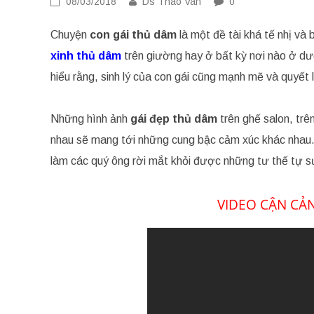
08/03/2018
Ds Thao Van
0
Chuyện
con gái thủ dâm
là một đề tài khá tế nhị và
xinh thủ dâm
trên giường hay ở bất kỳ nơi nào ở dướ
hiểu rằng, sinh lý của con gái cũng mạnh mẽ và quyết 
Những hình ảnh
gái đẹp thủ dâm
trên ghế salon, tr
nhau sẽ mang tới những cung bậc cảm xúc khác nhau
làm các quý ông rời mắt khỏi được những tư thế tự 
VIDEO CẬN CẢ