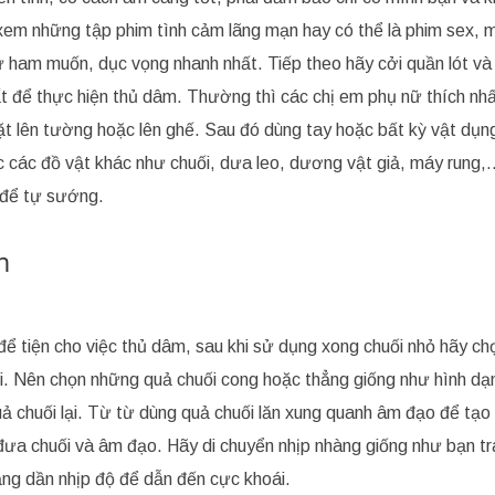
 xem những tập phim tình cảm lãng mạn hay có thể là phim sex, 
ự ham muốn, dục vọng nhanh nhất. Tiếp theo hãy cởi quần lót và
t để thực hiện thủ dâm. Thường thì các chị em phụ nữ thích nhấ
 đặt lên tường hoặc lên ghế. Sau đó dùng tay hoặc bất kỳ vật dụn
c các đồ vật khác như chuối, dưa leo, dương vật giả, máy rung
 để tự sướng.
m
ể tiện cho việc thủ dâm, sau khi sử dụng xong chuối nhỏ hãy ch
. Nên chọn những quả chuối cong hoặc thẳng giống như hình dạ
ả chuối lại. Từ từ dùng quả chuối lăn xung quanh âm đạo để tạo
 đưa chuối và âm đạo. Hãy di chuyển nhịp nhàng giống như bạn tr
tăng dần nhịp độ để dẫn đến cực khoái.