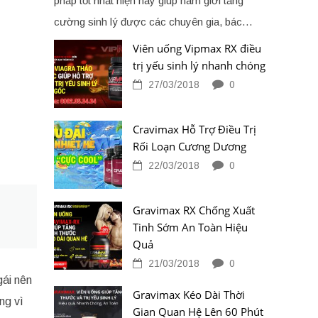
pháp tốt nhất hiện nay giúp nam giới tăng
cường sinh lý được các chuyên gia, bác…
Viên uống Vipmax RX điều
trị yếu sinh lý nhanh chóng
27/03/2018
0
Cravimax Hỗ Trợ Điều Trị
Rối Loạn Cương Dương
22/03/2018
0
Gravimax RX Chống Xuất
Tinh Sớm An Toàn Hiệu
Quả
21/03/2018
0
gái nên
Gravimax Kéo Dài Thời
ng vì
Gian Quan Hệ Lên 60 Phút