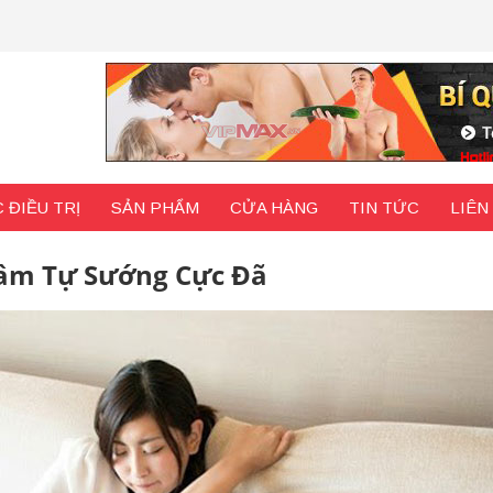
 ĐIỀU TRỊ
SẢN PHẨM
CỬA HÀNG
TIN TỨC
LIÊN
Dâm Tự Sướng Cực Đã