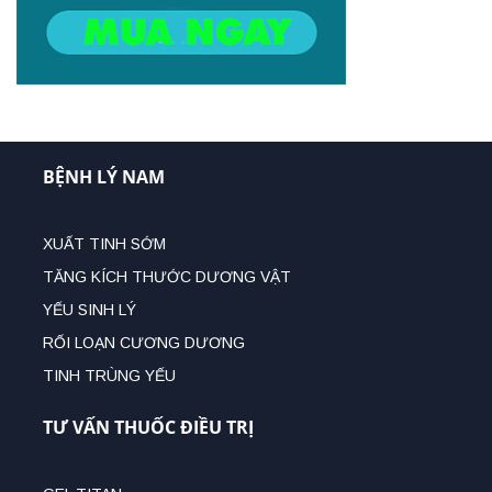
BỆNH LÝ NAM
XUẤT TINH SỚM
TĂNG KÍCH THƯỚC DƯƠNG VẬT
YẾU SINH LÝ
RỐI LOẠN CƯƠNG DƯƠNG
TINH TRÙNG YẾU
TƯ VẤN THUỐC ĐIỀU TRỊ