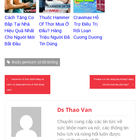
Cách Tăng Cơ
Thuốc Hammer
Cravimax Hỗ
Bắp Tại Nhà
Of Thor Mua Ở
Trợ Điều Trị
Hiệu Quả Nhất
Đâu? Hàng
Rối Loạn
Cho Người Mới
Triệu Người Đã
Cương Dương
Bắt Đầu
Tin Dùng
thuốc penirum có tốt không
Điều
Hammer of thor chính hãng và
Penirum có tác dụng phụ không? dùng
hướng
cách sử dụng hammer of thor đúng
cho lứa tuổi nào phù hợp?
bài
cách
viết
Ds Thao Van
Chuyên cung cấp các tin tức về
sức khỏe nam và nữ, các thông tin
hữu ích và nóng hổi luôn được