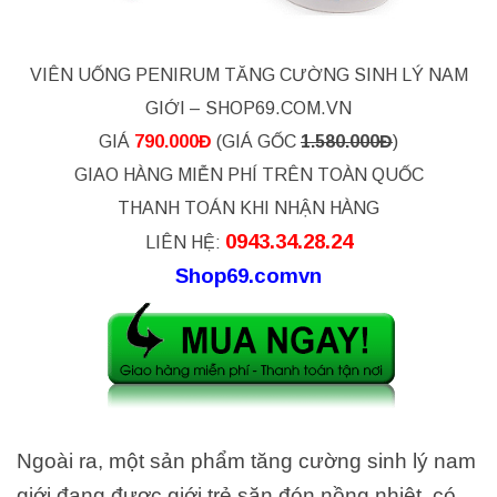
VIÊN UỐNG PENIRUM TĂNG CƯỜNG SINH LÝ NAM
GIỚI – SHOP69.COM.VN
GIÁ
790.000Đ
(GIÁ GỐC
1.580.000Đ
)
GIAO HÀNG MIỄN PHÍ TRÊN TOÀN QUỐC
THANH TOÁN KHI NHẬN HÀNG
0943.34.28.24
LIÊN HỆ:
Shop69.comvn
Ngoài ra, một sản phẩm tăng cường sinh lý nam
giới đang được giới trẻ săn đón nồng nhiệt, có