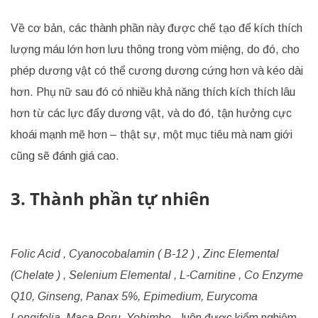
Về cơ bản, các thành phần này được chế tạo để kích thích
lượng máu lớn hơn lưu thông trong vòm miệng, do đó, cho
phép dương vật có thể cương dương cứng hơn và kéo dài
hơn. Phụ nữ sau đó có nhiều khả năng thích kích thích lâu
hơn từ các lực đẩy dương vật, và do đó, tận hưởng cực
khoái mạnh mẽ hơn – thật sự, một mục tiêu mà nam giới
cũng sẽ đánh giá cao.
3. Thành phần tự nhiên
Folic Acid , Cyanocobalamin ( B-12 ) , Zinc Elemental
(Chelate ) , Selenium Elemental , L-Carnitine , Co Enzyme
Q10, Ginseng, Panax 5%, Epimedium, Eurycoma
Longifolia, Maca Peru, Yohimbe
…luôn được kiểm nghiệm