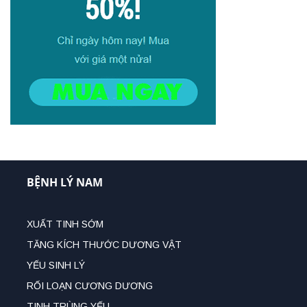
BỆNH LÝ NAM
XUẤT TINH SỚM
TĂNG KÍCH THƯỚC DƯƠNG VẬT
YẾU SINH LÝ
RỐI LOẠN CƯƠNG DƯƠNG
TINH TRÙNG YẾU