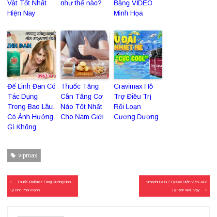
Vật Tốt Nhất
như thế nào?
Bằng VIDEO
Hiện Nay
Minh Họa
Đế Linh Đan Có
Thuốc Tăng
Cravimax Hỗ
Tác Dụng
Cân Tăng Cơ
Trợ Điều Trị
Trong Bao Lâu,
Nào Tốt Nhất
Rối Loạn
Có Ảnh Hưởng
Cho Nam Giới
Cương Dương
Gì Không
vipmax
Điều
Thuốc Eroforce Tăng Cường Sinh
Kimochi Là Gì? Tại Sao Diễn Viên JAV
hướng
Lý Cho Phái Mạnh
Lại Rên Kiểu Vậy
bài
viết