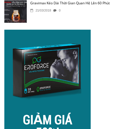
Gravimax Kéo Dài Thời Gian Quan Hệ Lên 60 Phút
21/03/2018
0