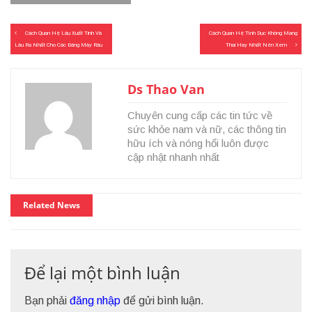
Điều
Cách Quan Hệ Lâu Xuất Tinh Và
Cách Quan Hệ Tình Dục Không Mang
hướng
Lâu Ra Nhất Cho Các Đáng Mày Râu
Thai Hay Nhất Nên Xem
bài
viết
Ds Thao Van
Chuyên cung cấp các tin tức về
sức khỏe nam và nữ, các thông tin
hữu ích và nóng hổi luôn được
cập nhật nhanh nhất
Related News
Để lại một bình luận
Bạn phải
đăng nhập
để gửi bình luận.