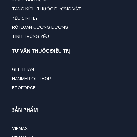
TĂNG KÍCH THƯỚC DƯƠNG VẬT
YẾU SINH LÝ
RỐI LOẠN CƯƠNG DƯƠNG
TINH TRÙNG YẾU
TƯ VẤN THUỐC ĐIỀU TRỊ
GEL TITAN
HAMMER OF THOR
EROFORCE
SẢN PHẨM
VIPMAX