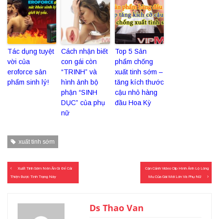
Tác dụng tuyệt
Cách nhận biết
Top 5 Sản
vời của
con gái còn
phẩm chống
eroforce sản
“TRINH” và
xuất tinh sớm –
phẩm sinh lý!
hình ảnh bộ
tăng kích thước
phận “SINH
cậu nhỏ hàng
DỤC” của phụ
đầu Hoa Kỳ
nữ
xuất tinh sớm
Điều
Xuất Tinh Sớm Nên Ăn Gì Để Cải
Cận Cảnh Video Clip Hình Ảnh Lộ Lông
hướng
Thiện Được Tình Trạng Này
Mu Của Gái Mới Lớn Và Phụ Nữ
bài
viết
Ds Thao Van