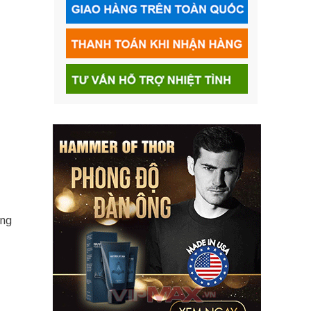
ờng
…