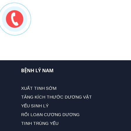
BỆNH LÝ NAM
XUẤT TINH SỚM
TĂNG KÍCH THƯỚC DƯƠNG VẬT
YẾU SINH LÝ
RỐI LOẠN CƯƠNG DƯƠNG
TINH TRÙNG YẾU