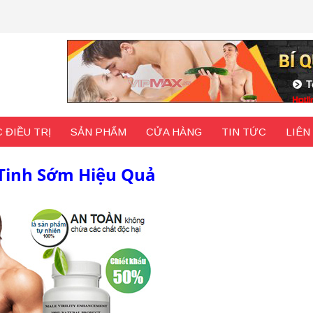
 ĐIỀU TRỊ
SẢN PHẨM
CỬA HÀNG
TIN TỨC
LIÊN
Tinh Sớm Hiệu Quả