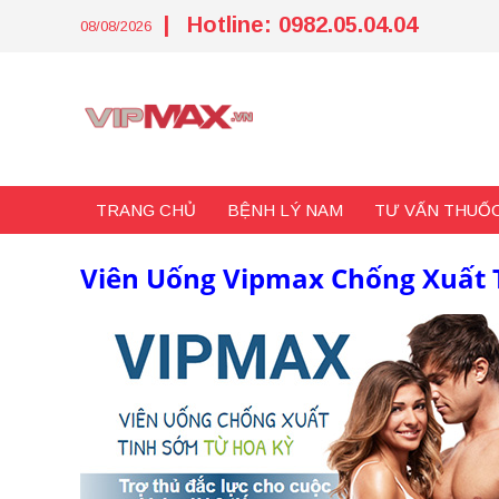
Skip
|
Hotline: 0982.05.04.04
to
08/08/2026
content
TRANG CHỦ
BỆNH LÝ NAM
TƯ VẤN THUỐC
Viên Uống Vipmax Chống Xuất 