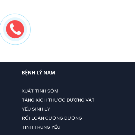
BỆNH LÝ NAM
XUẤT TINH SỚM
TĂNG KÍCH THƯỚC DƯƠNG VẬT
YẾU SINH LÝ
RỐI LOẠN CƯƠNG DƯƠNG
TINH TRÙNG YẾU