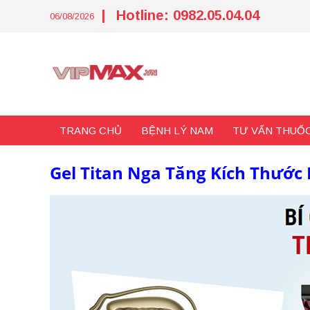
Skip
|
Hotline: 0982.05.04.04
to
06/08/2026
content
TRANG CHỦ
BỆNH LÝ NAM
TƯ VẤN THUỐC
Gel Titan Nga Tăng Kích Thước