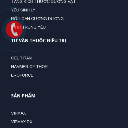
TĂNG KÍCH THƯỚC DƯƠNG VẬT
YẾU SINH LÝ
RỐI LOẠN CƯƠNG DƯƠNG
TINH TRÙNG YẾU
TƯ VẤN THUỐC ĐIỀU TRỊ
GEL TITAN
HAMMER OF THOR
EROFORCE
SẢN PHẨM
VIPMAX
VIPMAX RX