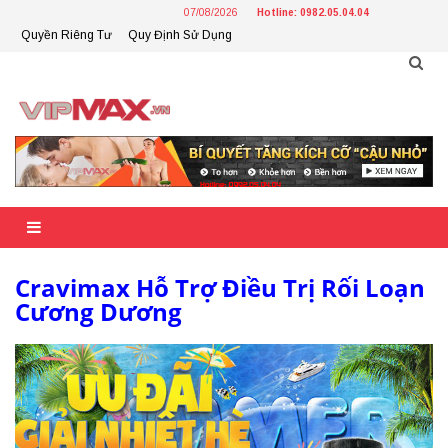
Skip
07/08/2026
Hotline: 0982.05.04.04
to
Quyền Riêng Tư
Quy Định Sử Dụng
content
Cravimax Hỗ Trợ Điều Trị Rối Loạn
Cương Dương