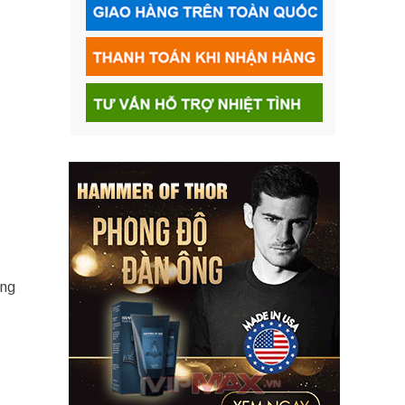
ờng
…