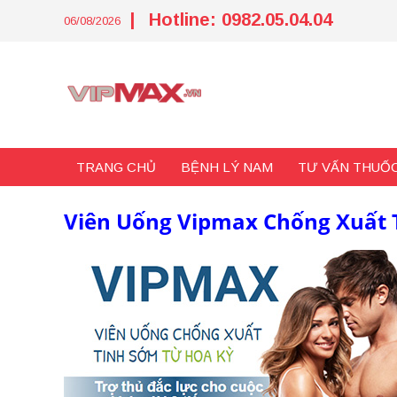
Skip
|
Hotline: 0982.05.04.04
to
06/08/2026
content
TRANG CHỦ
BỆNH LÝ NAM
TƯ VẤN THUỐC
Viên Uống Vipmax Chống Xuất 