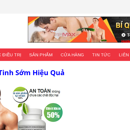
 ĐIỀU TRỊ
SẢN PHẨM
CỬA HÀNG
TIN TỨC
LIÊN
Tinh Sớm Hiệu Quả