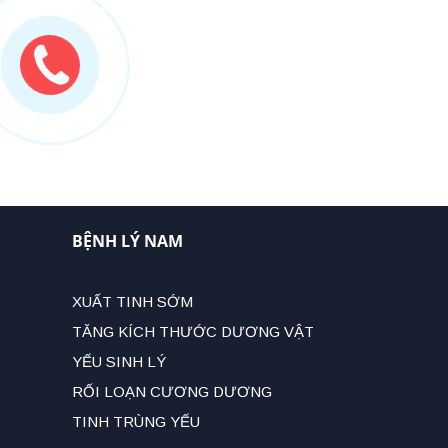
BỆNH LÝ NAM
XUẤT TINH SỚM
TĂNG KÍCH THƯỚC DƯƠNG VẬT
YẾU SINH LÝ
RỐI LOẠN CƯƠNG DƯƠNG
TINH TRÙNG YẾU