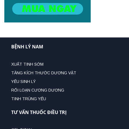
BỆNH LÝ NAM
XUẤT TINH SỚM
TĂNG KÍCH THƯỚC DƯƠNG VẬT
YẾU SINH LÝ
RỐI LOẠN CƯƠNG DƯƠNG
TINH TRÙNG YẾU
TƯ VẤN THUỐC ĐIỀU TRỊ