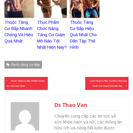
Thuốc Tăng
Thực Phẩm
Thuốc Tăng
Cơ Bắp Nhanh
Chức Năng
Cơ Bắp Hiệu
Chóng Và Hiệu
Tăng Cơ Giảm
Quả Nhất Cho
Quả Nhất
Mỡ Nào Tốt
Dân Tập Thể
Nhất Hiện Nay?
Hình
thuốc tăng cơ bắp
Điều
Thuốc Tăng Cơ Bắp Nhanh Chóng
Cách Tăng Cơ Bắp Tại Nhà Hiệu Quả
hướng
Và Hiệu Quả Nhất
Nhất Cho Người Mới Bắt Đầu
bài
viết
Ds Thao Van
Chuyên cung cấp các tin tức về
sức khỏe nam và nữ, các thông tin
hữu ích và nóng hổi luôn được