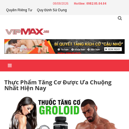
Skip
08/08/2026
Hotline: 0982.05.04.04
to
Quyền Riêng Tư
Quy Định Sử Dụng
content
Thực Phẩm Tăng Cơ Được Ưa Chuộng
Nhất Hiện Nay